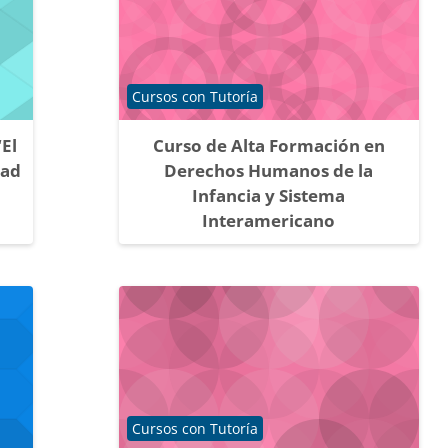
Categoría de cursos
Cursos con Tutoría
El
Curso de Alta Formación en
dad
Derechos Humanos de la
Infancia y Sistema
Interamericano
Categoría de cursos
Cursos con Tutoría