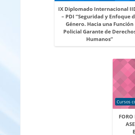
IX Diplomado Internacional I
– PDI “Seguridad y Enfoque 
Género. Hacia una Función
Policial Garante de Derecho
Humanos”
Categoría
Cursos c
FORO 
AS