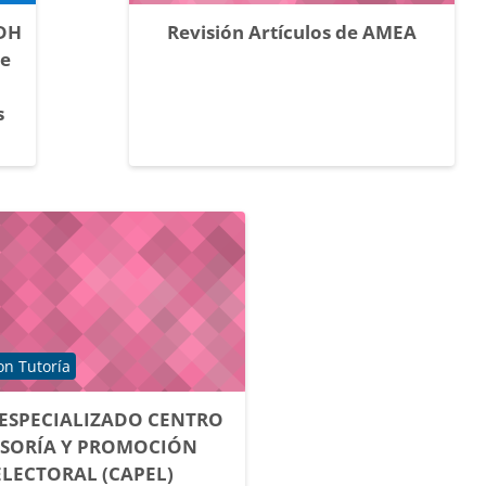
IDH
Revisión Artículos de AMEA
de
s
 de cursos
on Tutoría
ESPECIALIZADO CENTRO
ESORÍA Y PROMOCIÓN
ELECTORAL (CAPEL)