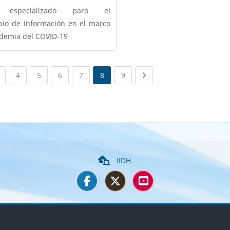
o especializado para el
bio de información en el marco
ndemia del COVID-19
nt)
(current)
(current)
(current)
(current)
(current)
(current)
Next page
4
5
6
7
8
9
IIDH
ues
Bloques