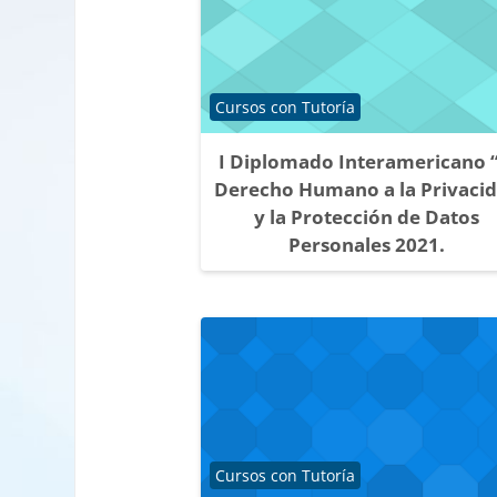
Categoría de cursos
Cursos con Tutoría
I Diplomado Interamericano “
Derecho Humano a la Privaci
y la Protección de Datos
Personales 2021.
Categoría de cursos
Cursos con Tutoría