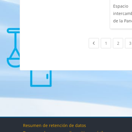
Espaci
intercam
de la Pa
Previous page
(current)
(curre
1
2
3
Bloques
Bloq
Resumen de retención de datos