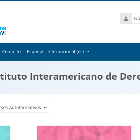
Nombre
de
usuario
Contacto
Español - Internacional ‎(es)‎
nstituto Interamericano de D
Categorías