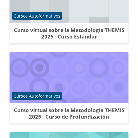
Catégorie de cours
Cursos Autoformativos
Curso virtual sobre la Metodología THEMIS
2025 - Curso Estándar
Catégorie de cours
Cursos Autoformativos
Curso virtual sobre la Metodología THEMIS
2025 - Curso de Profundización