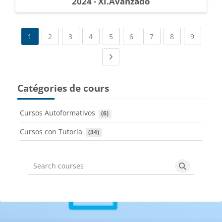
2024 - XI.Avanzado
(current)
(current)
(current)
(current)
(current)
(current)
(current)
(current
1
2
3
4
5
6
7
8
9
Next page
Catégories de cours
Cursos Autoformativos
 (6)
Cursos con Tutoría
 (34)
Search courses
Search cou