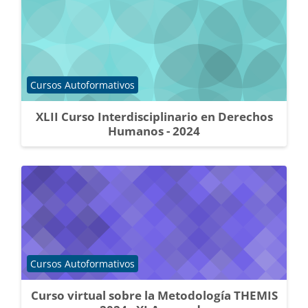
Catégorie de cours
Cursos Autoformativos
XLII Curso Interdisciplinario en Derechos
Humanos - 2024
Catégorie de cours
Cursos Autoformativos
Curso virtual sobre la Metodología THEMIS