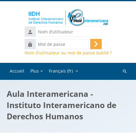
Passer au contenu principal
Nom
d’utilisateur
Mot
Connexion
de
Nom d’utilisateur ou mot de passe oublié ?
passe
Accueil
Plus
Français ‎(fr)‎
Recher
des
cours
Aula Interamericana -
Instituto Interamericano de
Derechos Humanos