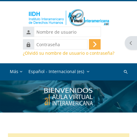
Salta al contenido principal
Nombre
de
Abr
Contraseña
usuario
Acceder
¿Olvidó su nombre de usuario o contraseña?
Más
Español - Internacional ‎(es)‎
Buscar
cursos
Bloques