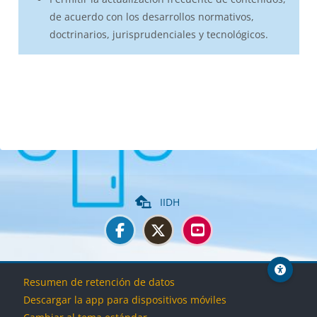
de acuerdo con los desarrollos normativos,
doctrinarios, jurisprudenciales y tecnológicos.
Bloques
IIDH
Bloques
Bloques
Bloques
Bloques
Resumen de retención de datos
Descargar la app para dispositivos móviles