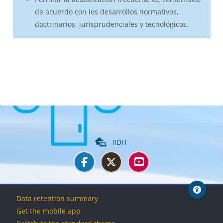
de acuerdo con los desarrollos normativos,
doctrinarios, jurisprudenciales y tecnológicos.
Blocks
IIDH
Blocks
Blocks
Blocks
Blocks
Data retention summary
Get the mobile app