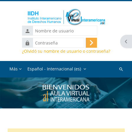
Salta al contenido principal
Nombre
de
Abr
Contraseña
usuario
Acceder
¿Olvidó su nombre de usuario o contraseña?
Más
Español - Internacional ‎(es)‎
Buscar
cursos
Bloques