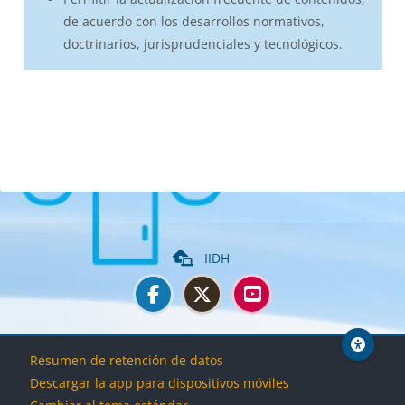
de acuerdo con los desarrollos normativos,
doctrinarios, jurisprudenciales y tecnológicos.
Bloques
IIDH
Bloques
Bloques
Bloques
Bloques
Resumen de retención de datos
Descargar la app para dispositivos móviles