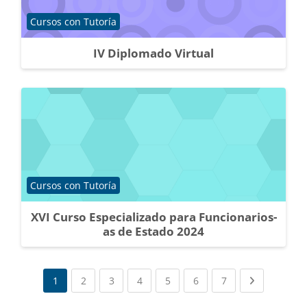
Categoría de cursos
Cursos con Tutoría
IV Diplomado Virtual
Categoría de cursos
Cursos con Tutoría
XVI Curso Especializado para Funcionarios-
as de Estado 2024
(current)
(current)
(current)
(current)
(current)
(current)
Next page
1
2
3
4
5
6
7