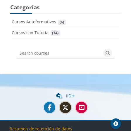
Categorías
Cursos Autoformativos
 (6)
Cursos con Tutoría
 (34)
Search courses
Search cou
IIDH
Bloques
Bloques
Bloques
Bloques
Resumen de retención de datos