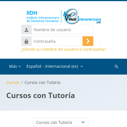
Salta al contenido principal
Nombre
de
Contraseña
usuario
Acceder
¿Olvidó su nombre de usuario o contraseña?
Más
Español - Internacional ‎(es)‎
Buscar
cursos
Cursos
Cursos con Tutoría
Cursos con Tutoría
Categorías