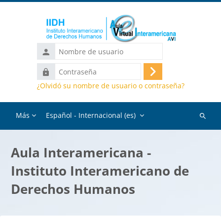
Salta al contenido principal
Nombre
de
Contraseña
usuario
Acceder
¿Olvidó su nombre de usuario o contraseña?
Más
Español - Internacional ‎(es)‎
Buscar
cursos
Aula Interamericana -
Instituto Interamericano de
Derechos Humanos