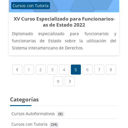
Categoría de cursos
Cursos con Tutoría
XV Curso Especializado para Funcionarios-
as de Estado 2022
Diplomado especializado para funcionarios y
funcionarias de Estado sobre la utilización del
Sistema Interamericano de Derechos
Previous page
(current)
(current)
(current)
(current)
(current)
(current)
(current
1
2
3
4
5
6
7
8
(current)
Next page
9
Categorías
Cursos Autoformativos
 (6)
Cursos con Tutoría
 (34)