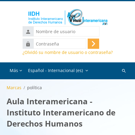
Salta al contenido principal
Nombre
de
Contraseña
usuario
Acceder
¿Olvidó su nombre de usuario o contraseña?
Más
Español - Internacional ‎(es)‎
Buscar
cursos
Marcas
política
Aula Interamericana -
Instituto Interamericano de
Derechos Humanos