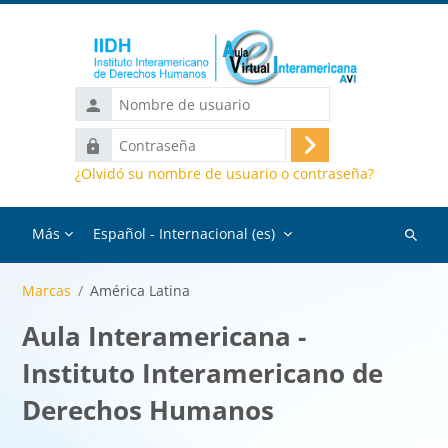
Salta al contenido principal
Nombre
de
Contraseña
usuario
Acceder
¿Olvidó su nombre de usuario o contraseña?
Más
Español - Internacional ‎(es)‎
Buscar
cursos
Marcas
América Latina
Aula Interamericana -
Instituto Interamericano de
Derechos Humanos