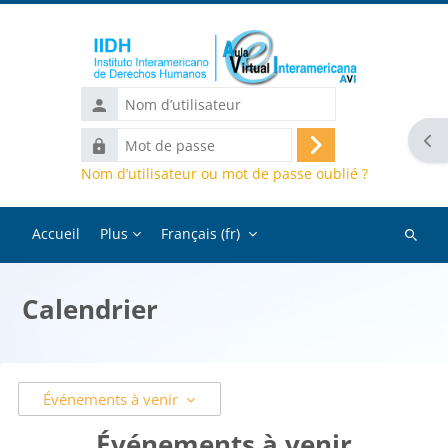
Passer au contenu principal
Nom
d’utilisateur
Ouvr
Mot
Connexion
de
Nom d’utilisateur ou mot de passe oublié ?
passe
Accueil
Plus
Français ‎(fr)‎
Recher
des
cours
Calendrier
Événements à venir
Événements à venir